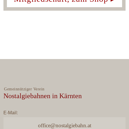
Navigation
Der Verein
überspringen
Bücher
Mitglied werden
Presse
Gemeinnütziger Verein
Nostalgiebahnen in Kärnten
E-Mail:
office@nostalgiebahn.at