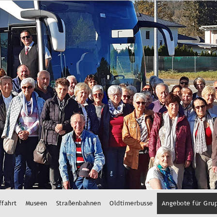
ffahrt
Museen
Straßenbahnen
Oldtimerbusse
Angebote für Gru