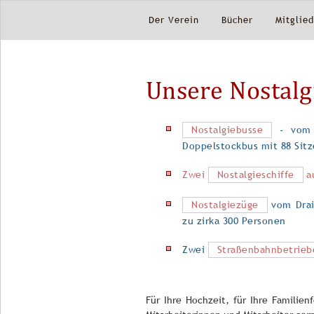
überspringen
Navigation
Der Verein
Bücher
Mitglie
überspringen
Unsere Nostalg
Nostalgiebusse
- vom C
Doppelstockbus mit 88 Sit
Zwei
Nostalgieschiffe
a
Nostalgiezüge
vom Drais
zu zirka 300 Personen
Zwei
Straßenbahnbetrieb
Für Ihre Hochzeit, für Ihre Familien